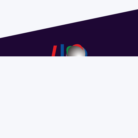
Dirección: Isidoro de María 1614 piso 6 | Tel.: 2924 1925
interno 1612 | pedeciba@pedeciba.edu.uy
Razón Social: PROGRAMA DE DESARROLLO DE LAS
CIENCIAS BASICAS PEDECIBA
#SomosPEDECIBA
Programa de Desarrollo de las