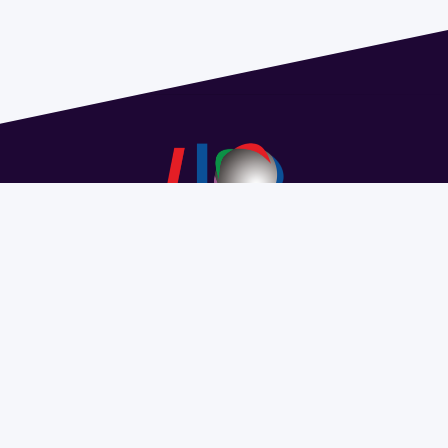
Dirección: Isidoro de María 1614 piso 6 | Tel.: 2924 1925
interno 1612 | pedeciba@pedeciba.edu.uy
Razón Social: PROGRAMA DE DESARROLLO DE LAS
CIENCIAS BASICAS PEDECIBA
#SomosPEDECIBA
Programa de Desarrollo de las