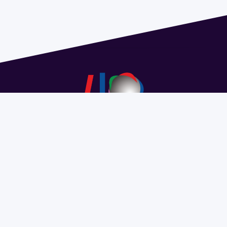
Dirección: Isidoro de María 1614 piso 6 | Tel.: 2924 1925
interno 1612 | pedeciba@pedeciba.edu.uy
Razón Social: PROGRAMA DE DESARROLLO DE LAS
CIENCIAS BASICAS PEDECIBA
#SomosPEDECIBA
Programa de Desarrollo de las