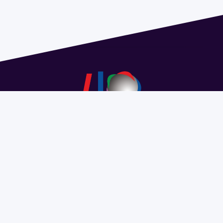
Dirección: Isidoro de María 1614 piso 6 | Tel.: 2924 1925
interno 1612 | pedeciba@pedeciba.edu.uy
Razón Social: PROGRAMA DE DESARROLLO DE LAS
CIENCIAS BASICAS PEDECIBA
#SomosPEDECIBA
Programa de Desarrollo de las