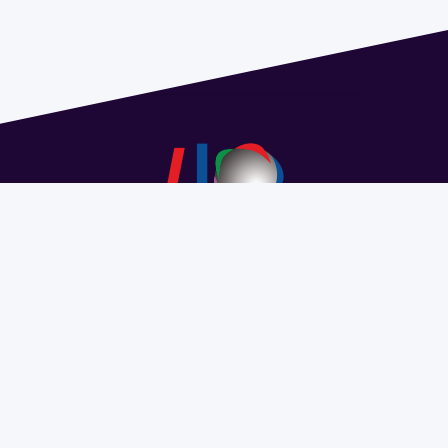
Dirección: Isidoro de María 1614 piso 6 | Tel.: 2924 1925
interno 1612 | pedeciba@pedeciba.edu.uy
Razón Social: PROGRAMA DE DESARROLLO DE LAS
CIENCIAS BASICAS PEDECIBA
#SomosPEDECIBA
Programa de Desarrollo de las