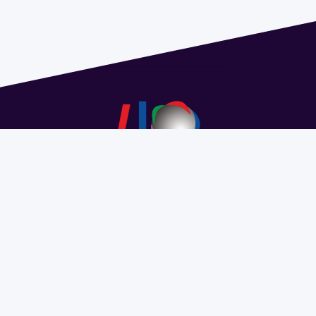
Dirección: Isidoro de María 1614 piso 6 | Tel.: 2924 1925
interno 1612 | pedeciba@pedeciba.edu.uy
Razón Social: PROGRAMA DE DESARROLLO DE LAS
CIENCIAS BASICAS PEDECIBA
#SomosPEDECIBA
Programa de Desarrollo de las