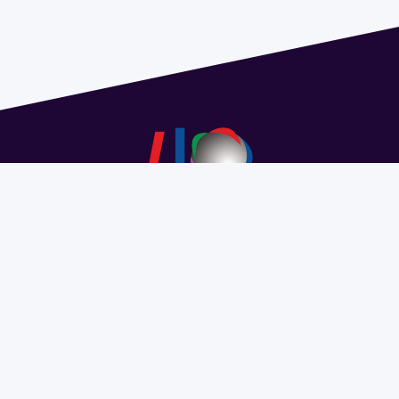
Dirección: Isidoro de María 1614 piso 6 | Tel.: 2924 1925
interno 1612 | pedeciba@pedeciba.edu.uy
Razón Social: PROGRAMA DE DESARROLLO DE LAS
CIENCIAS BASICAS PEDECIBA
#SomosPEDECIBA
Programa de Desarrollo de las