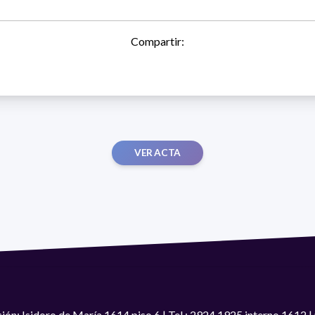
Compartir:
VER ACTA
ión: Isidoro de María 1614 piso 6 | Tel.: 2924 1925 interno 1612