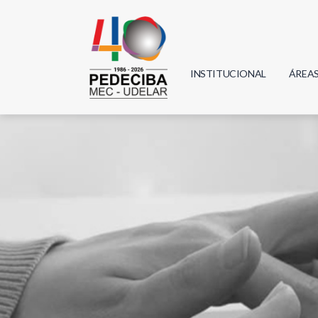
INSTITUCIONAL
ÁREA
Biolo
Física
Geoci
Infor
Mate
Quím