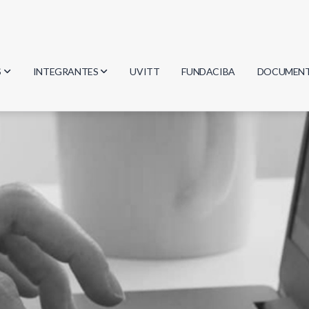
S
INTEGRANTES
UVITT
FUNDACIBA
DOCUMEN
gía
Investigadores
Actas
Estudiantes
Reglament
encias
Egresados
Document
mática
mática
ica