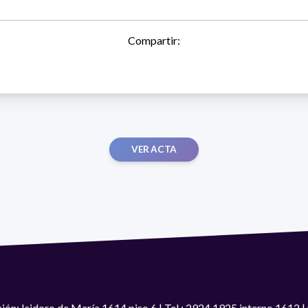
Compartir:
VER ACTA
ión: Isidoro de María 1614 piso 6 | Tel.: 2924 1925 interno 1612