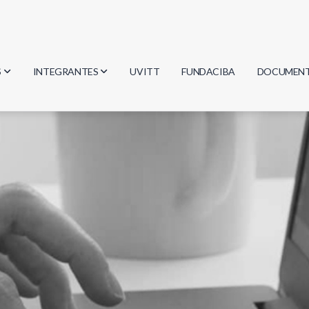
S
INTEGRANTES
UVITT
FUNDACIBA
DOCUMEN
gía
Investigadores
Actas
Estudiantes
Reglament
encias
Egresados
Document
mática
mática
ica