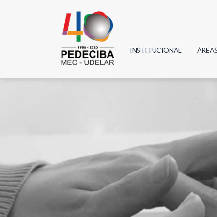
INSTITUCIONAL
ÁREA
Biolo
Física
Geoci
Infor
Mate
Quím