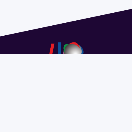
Dirección: Isidoro de María 1614 piso 6 | Tel.: 2924 1925
interno 1612 | pedeciba@pedeciba.edu.uy
Razón Social: PROGRAMA DE DESARROLLO DE LAS
CIENCIAS BASICAS PEDECIBA
#SomosPEDECIBA
Programa de Desarrollo de las