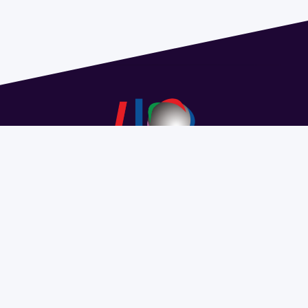
Dirección: Isidoro de María 1614 piso 6 | Tel.: 2924 1925
interno 1612 | pedeciba@pedeciba.edu.uy
Razón Social: PROGRAMA DE DESARROLLO DE LAS
CIENCIAS BASICAS PEDECIBA
#SomosPEDECIBA
Programa de Desarrollo de las