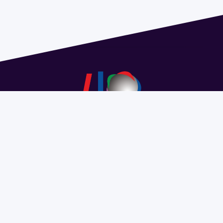
Dirección: Isidoro de María 1614 piso 6 | Tel.: 2924 1925
interno 1612 | pedeciba@pedeciba.edu.uy
Razón Social: PROGRAMA DE DESARROLLO DE LAS
CIENCIAS BASICAS PEDECIBA
#SomosPEDECIBA
Programa de Desarrollo de las