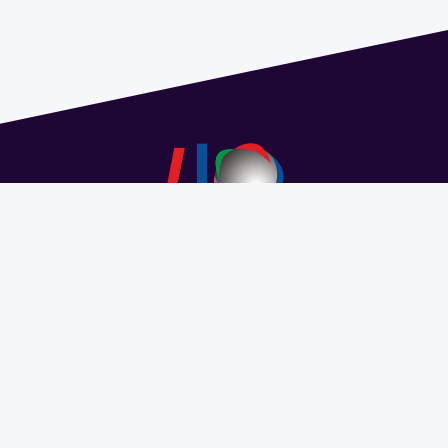
Dirección: Isidoro de María 1614 piso 6 | Tel.: 2924 1925
interno 1612 | pedeciba@pedeciba.edu.uy
Razón Social: PROGRAMA DE DESARROLLO DE LAS
CIENCIAS BASICAS PEDECIBA
#SomosPEDECIBA
Programa de Desarrollo de las