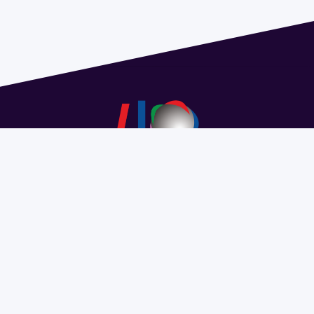
Dirección: Isidoro de María 1614 piso 6 | Tel.: 2924 1925
interno 1612 | pedeciba@pedeciba.edu.uy
Razón Social: PROGRAMA DE DESARROLLO DE LAS
CIENCIAS BASICAS PEDECIBA
#SomosPEDECIBA
Programa de Desarrollo de las