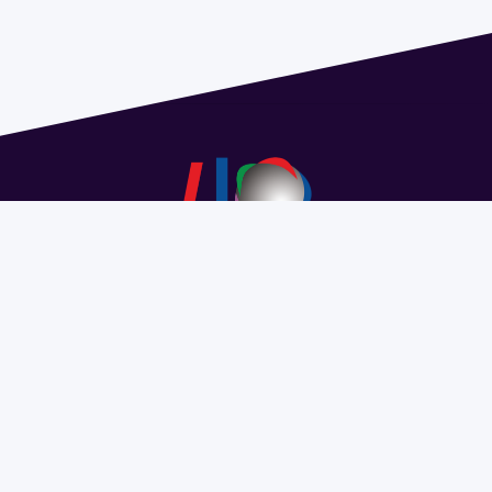
Dirección: Isidoro de María 1614 piso 6 | Tel.: 2924 1925
interno 1612 | pedeciba@pedeciba.edu.uy
Razón Social: PROGRAMA DE DESARROLLO DE LAS
CIENCIAS BASICAS PEDECIBA
#SomosPEDECIBA
Programa de Desarrollo de las