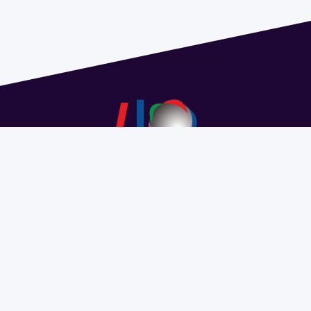
Dirección: Isidoro de María 1614 piso 6 | Tel.: 2924 1925
interno 1612 | pedeciba@pedeciba.edu.uy
Razón Social: PROGRAMA DE DESARROLLO DE LAS
CIENCIAS BASICAS PEDECIBA
#SomosPEDECIBA
Programa de Desarrollo de las