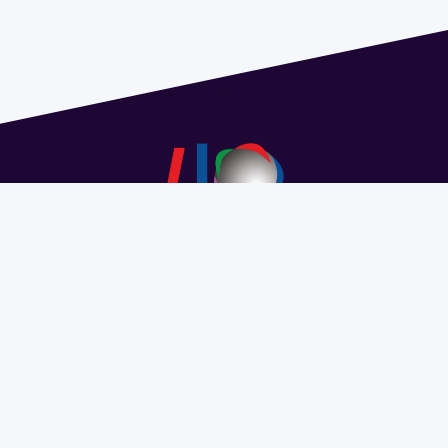
Dirección: Isidoro de María 1614 piso 6 | Tel.: 2924 1925
interno 1612 | pedeciba@pedeciba.edu.uy
Razón Social: PROGRAMA DE DESARROLLO DE LAS
CIENCIAS BASICAS PEDECIBA
#SomosPEDECIBA
Programa de Desarrollo de las