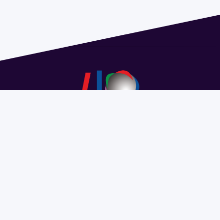
Dirección: Isidoro de María 1614 piso 6 | Tel.: 2924 1925
interno 1612 | pedeciba@pedeciba.edu.uy
Razón Social: PROGRAMA DE DESARROLLO DE LAS
CIENCIAS BASICAS PEDECIBA
#SomosPEDECIBA
Programa de Desarrollo de las