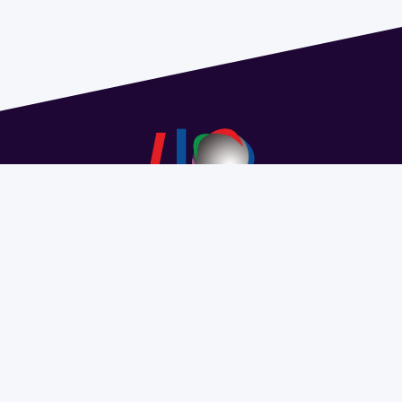
Dirección: Isidoro de María 1614 piso 6 | Tel.: 2924 1925
interno 1612 | pedeciba@pedeciba.edu.uy
Razón Social: PROGRAMA DE DESARROLLO DE LAS
CIENCIAS BASICAS PEDECIBA
#SomosPEDECIBA
Programa de Desarrollo de las