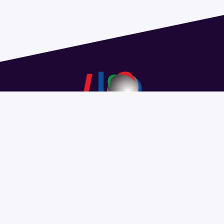
Dirección: Isidoro de María 1614 piso 6 | Tel.: 2924 1925
interno 1612 | pedeciba@pedeciba.edu.uy
Razón Social: PROGRAMA DE DESARROLLO DE LAS
CIENCIAS BASICAS PEDECIBA
#SomosPEDECIBA
Programa de Desarrollo de las