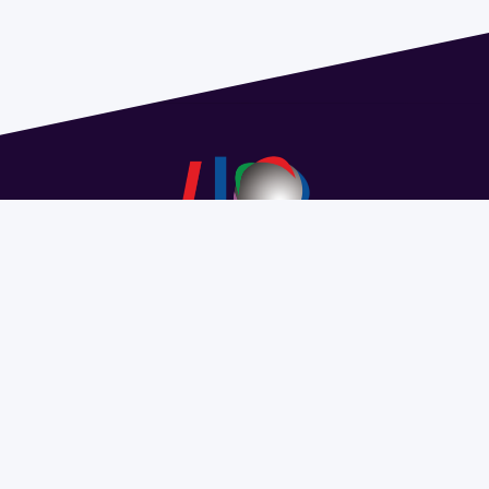
Dirección: Isidoro de María 1614 piso 6 | Tel.: 2924 1925
interno 1612 | pedeciba@pedeciba.edu.uy
Razón Social: PROGRAMA DE DESARROLLO DE LAS
CIENCIAS BASICAS PEDECIBA
#SomosPEDECIBA
Programa de Desarrollo de las