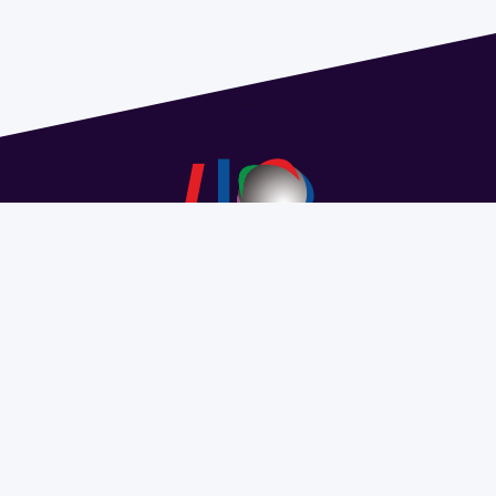
Dirección: Isidoro de María 1614 piso 6 | Tel.: 2924 1925
interno 1612 | pedeciba@pedeciba.edu.uy
Razón Social: PROGRAMA DE DESARROLLO DE LAS
CIENCIAS BASICAS PEDECIBA
#SomosPEDECIBA
Programa de Desarrollo de las