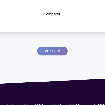
Compartir:
VER ACTA
ión: Isidoro de María 1614 piso 6 | Tel.: 2924 1925 interno 1612