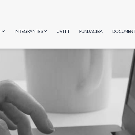
S
INTEGRANTES
UVITT
FUNDACIBA
DOCUMEN
gía
Investigadores
Actas
Estudiantes
Reglament
encias
Egresados
Document
mática
mática
ica