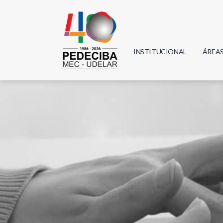
INSTITUCIONAL
ÁREA
Biolo
Física
Geoci
Infor
Mate
Quím