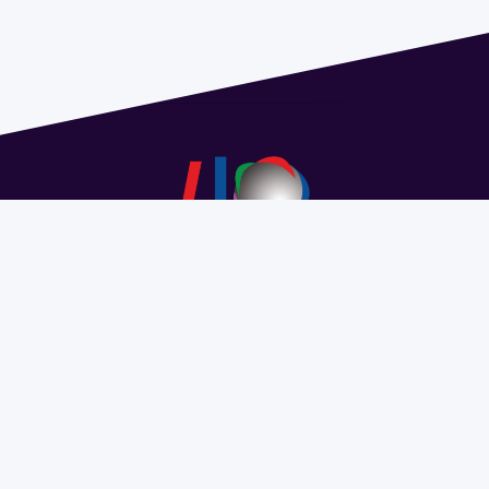
Dirección: Isidoro de María 1614 piso 6 | Tel.: 2924 1925
interno 1612 | pedeciba@pedeciba.edu.uy
Razón Social: PROGRAMA DE DESARROLLO DE LAS
CIENCIAS BASICAS PEDECIBA
#SomosPEDECIBA
Programa de Desarrollo de las