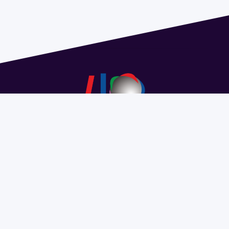
Dirección: Isidoro de María 1614 piso 6 | Tel.: 2924 1925
interno 1612 | pedeciba@pedeciba.edu.uy
Razón Social: PROGRAMA DE DESARROLLO DE LAS
CIENCIAS BASICAS PEDECIBA
#SomosPEDECIBA
Programa de Desarrollo de las