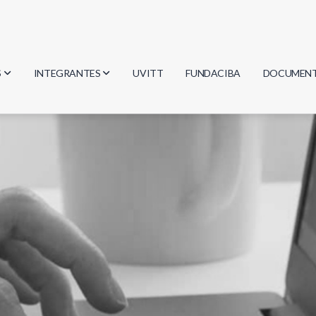
S
INTEGRANTES
UVITT
FUNDACIBA
DOCUMEN
gía
Investigadores
Actas
Estudiantes
Reglament
encias
Egresados
Document
mática
mática
ica