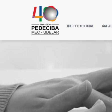
INSTITUCIONAL
ÁREA
Biolo
Física
Geoci
Infor
Mate
Quím