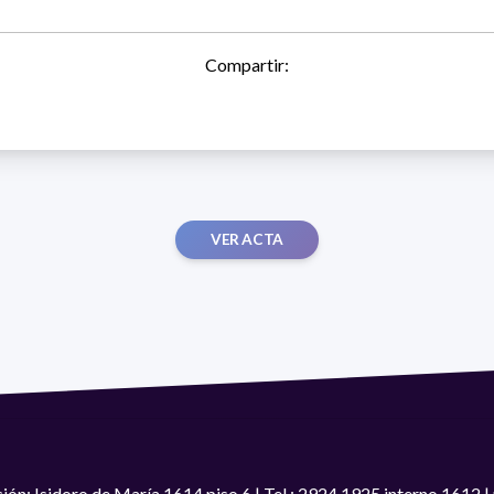
Compartir:
VER ACTA
ión: Isidoro de María 1614 piso 6 | Tel.: 2924 1925 interno 1612