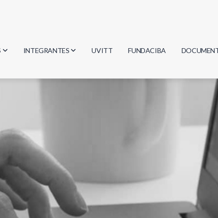
S
INTEGRANTES
UVITT
FUNDACIBA
DOCUMEN
gía
Investigadores
Actas
Estudiantes
Reglament
encias
Egresados
Document
mática
mática
ica