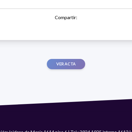
Compartir:
VER ACTA
ión: Isidoro de María 1614 piso 6 | Tel.: 2924 1925 interno 1612