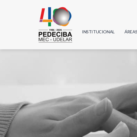
INSTITUCIONAL
ÁREA
Biolo
Física
Geoci
Infor
Mate
Quím