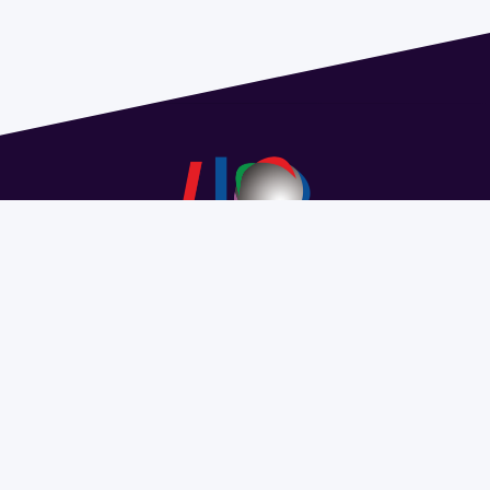
Dirección: Isidoro de María 1614 piso 6 | Tel.: 2924 1925
interno 1612 | pedeciba@pedeciba.edu.uy
Razón Social: PROGRAMA DE DESARROLLO DE LAS
CIENCIAS BASICAS PEDECIBA
#SomosPEDECIBA
Programa de Desarrollo de las