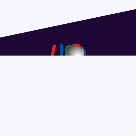
Dirección: Isidoro de María 1614 piso 6 | Tel.: 2924 1925
interno 1612 | pedeciba@pedeciba.edu.uy
Razón Social: PROGRAMA DE DESARROLLO DE LAS
CIENCIAS BASICAS PEDECIBA
#SomosPEDECIBA
Programa de Desarrollo de las