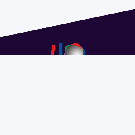
Dirección: Isidoro de María 1614 piso 6 | Tel.: 2924 1925
interno 1612 | pedeciba@pedeciba.edu.uy
Razón Social: PROGRAMA DE DESARROLLO DE LAS
CIENCIAS BASICAS PEDECIBA
#SomosPEDECIBA
Programa de Desarrollo de las