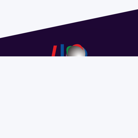
Dirección: Isidoro de María 1614 piso 6 | Tel.: 2924 1925
interno 1612 | pedeciba@pedeciba.edu.uy
Razón Social: PROGRAMA DE DESARROLLO DE LAS
CIENCIAS BASICAS PEDECIBA
#SomosPEDECIBA
Programa de Desarrollo de las