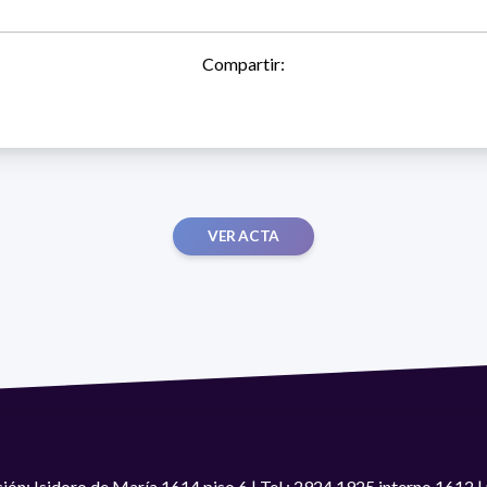
Compartir:
VER ACTA
ión: Isidoro de María 1614 piso 6 | Tel.: 2924 1925 interno 1612