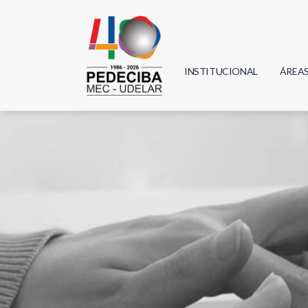
INSTITUCIONAL
ÁREA
Biolo
Física
Geoci
Infor
Mate
Quím