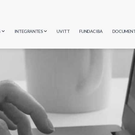
S
INTEGRANTES
UVITT
FUNDACIBA
DOCUMEN
gía
Investigadores
Actas
Estudiantes
Reglament
encias
Egresados
Document
mática
mática
ica