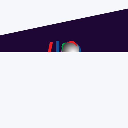
Dirección: Isidoro de María 1614 piso 6 | Tel.: 2924 1925
interno 1612 | pedeciba@pedeciba.edu.uy
Razón Social: PROGRAMA DE DESARROLLO DE LAS
CIENCIAS BASICAS PEDECIBA
#SomosPEDECIBA
Programa de Desarrollo de las