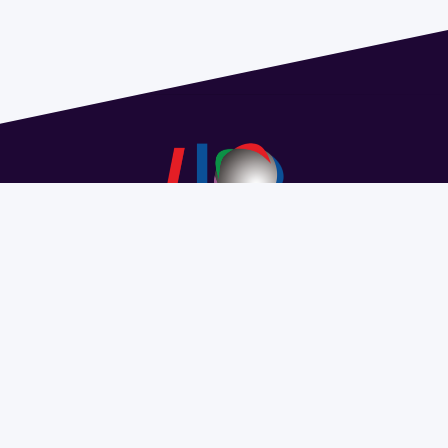
Dirección: Isidoro de María 1614 piso 6 | Tel.: 2924 1925
interno 1612 | pedeciba@pedeciba.edu.uy
Razón Social: PROGRAMA DE DESARROLLO DE LAS
CIENCIAS BASICAS PEDECIBA
#SomosPEDECIBA
Programa de Desarrollo de las