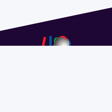
Dirección: Isidoro de María 1614 piso 6 | Tel.: 2924 1925
interno 1612 | pedeciba@pedeciba.edu.uy
Razón Social: PROGRAMA DE DESARROLLO DE LAS
CIENCIAS BASICAS PEDECIBA
#SomosPEDECIBA
Programa de Desarrollo de las