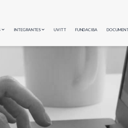
S
INTEGRANTES
UVITT
FUNDACIBA
DOCUMEN
gía
Investigadores
Actas
Estudiantes
Reglament
encias
Egresados
Document
mática
mática
ica