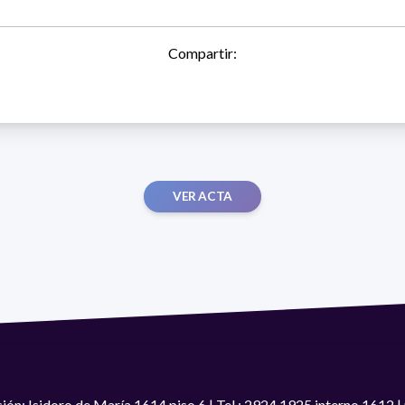
Compartir:
VER ACTA
ión: Isidoro de María 1614 piso 6 | Tel.: 2924 1925 interno 1612