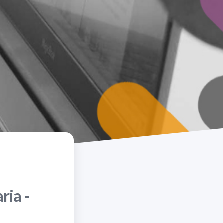
ria -