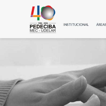
INSTITUCIONAL
ÁREA
Biolo
Física
Geoci
Infor
Mate
Quím