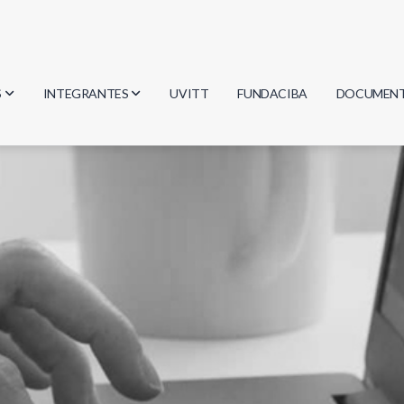
S
INTEGRANTES
UVITT
FUNDACIBA
DOCUMEN
gía
Investigadores
Actas
Estudiantes
Reglament
encias
Egresados
Document
mática
mática
ica