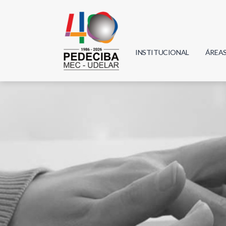
INSTITUCIONAL
ÁREA
Biolo
Física
Geoci
Infor
Mate
Quím