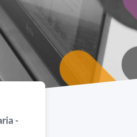
ria -