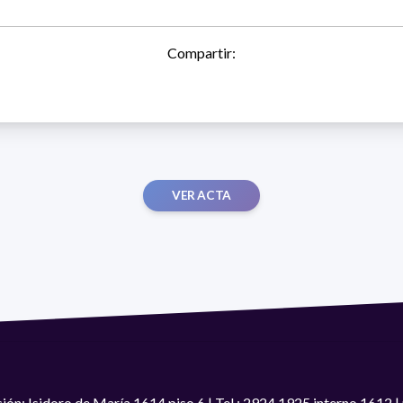
Compartir:
VER ACTA
ión: Isidoro de María 1614 piso 6 | Tel.: 2924 1925 interno 1612