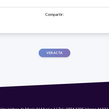
Compartir:
VER ACTA
ión: Isidoro de María 1614 piso 6 | Tel.: 2924 1925 interno 1612