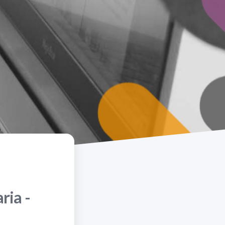
ria -