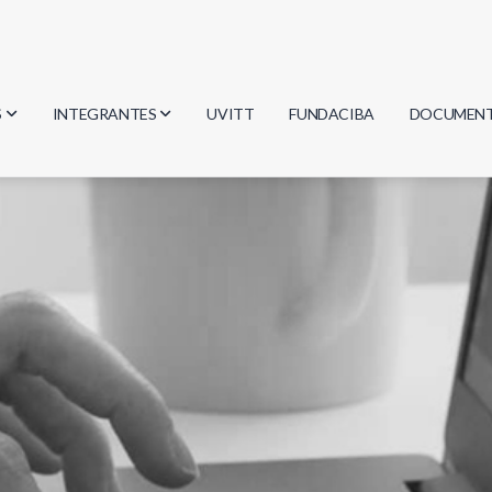
S
INTEGRANTES
UVITT
FUNDACIBA
DOCUMEN
gía
Investigadores
Actas
Estudiantes
Reglament
encias
Egresados
Document
mática
mática
ica