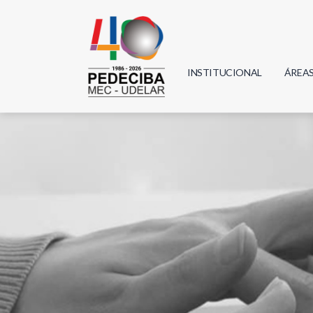
INSTITUCIONAL
ÁREA
Biolo
Física
Geoci
Infor
Mate
Quím