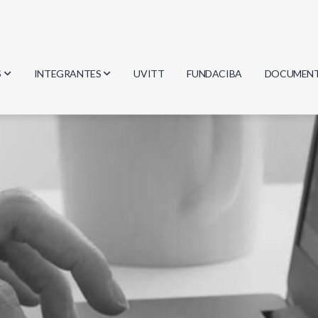
S
INTEGRANTES
UVITT
FUNDACIBA
DOCUMEN
gía
Investigadores
Actas
Estudiantes
Reglament
encias
Egresados
Document
mática
mática
ica