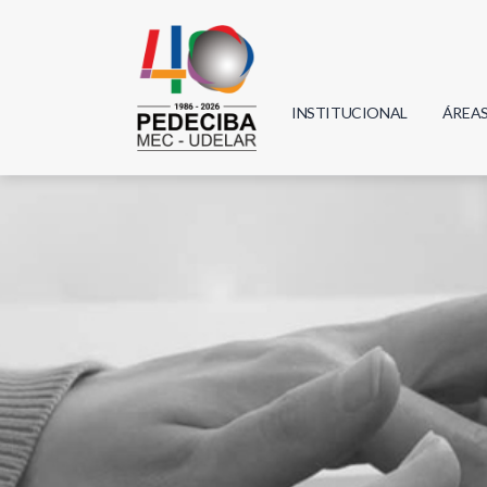
INSTITUCIONAL
ÁREA
Biolo
Física
Geoci
Infor
Mate
Quím