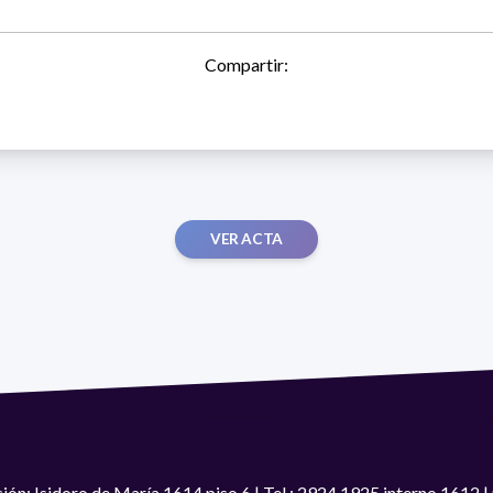
Compartir:
VER ACTA
ión: Isidoro de María 1614 piso 6 | Tel.: 2924 1925 interno 1612