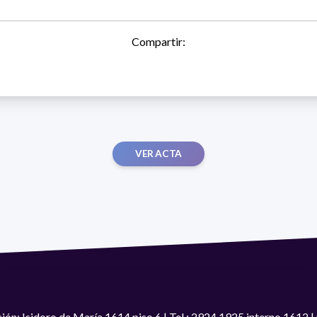
Compartir:
VER ACTA
ión: Isidoro de María 1614 piso 6 | Tel.: 2924 1925 interno 1612