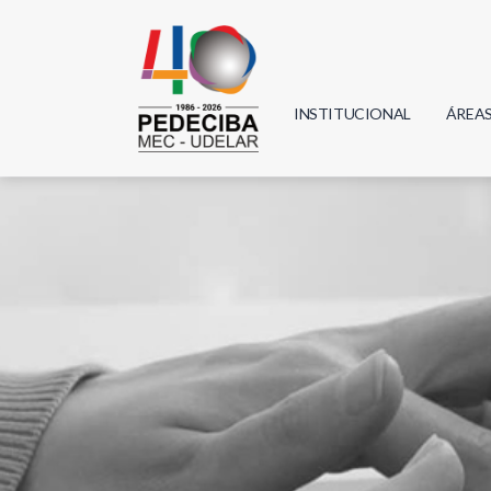
INSTITUCIONAL
ÁREA
Biolo
Física
Geoci
Infor
Mate
Quím