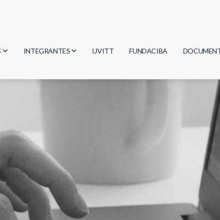
S
INTEGRANTES
UVITT
FUNDACIBA
DOCUMEN
gía
Investigadores
Actas
Estudiantes
Reglament
encias
Egresados
Document
mática
mática
ica