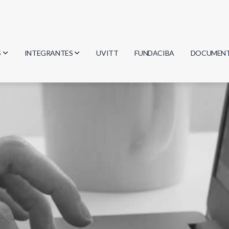
S
INTEGRANTES
UVITT
FUNDACIBA
DOCUMEN
gía
Investigadores
Actas
Estudiantes
Reglament
encias
Egresados
Document
mática
mática
ica