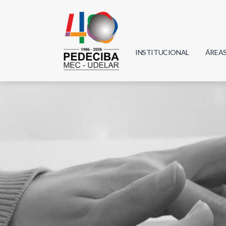
INSTITUCIONAL
ÁREA
Biolo
Física
Geoci
Infor
Mate
Quím