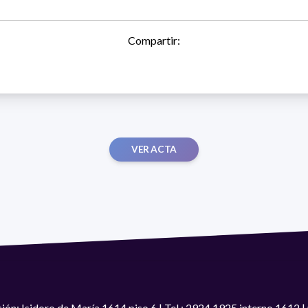
Compartir:
VER ACTA
ión: Isidoro de María 1614 piso 6 | Tel.: 2924 1925 interno 1612