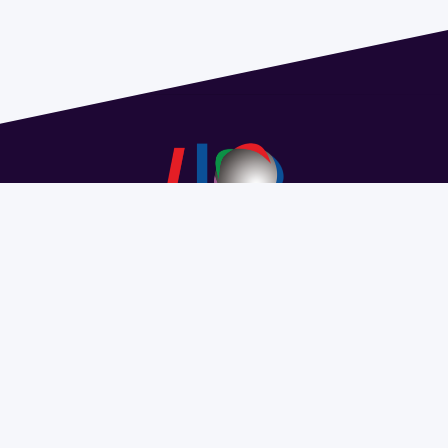
Dirección: Isidoro de María 1614 piso 6 | Tel.: 2924 1925
interno 1612 | pedeciba@pedeciba.edu.uy
Razón Social: PROGRAMA DE DESARROLLO DE LAS
CIENCIAS BASICAS PEDECIBA
#SomosPEDECIBA
Programa de Desarrollo de las