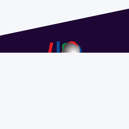
Dirección: Isidoro de María 1614 piso 6 | Tel.: 2924 1925
interno 1612 | pedeciba@pedeciba.edu.uy
Razón Social: PROGRAMA DE DESARROLLO DE LAS
CIENCIAS BASICAS PEDECIBA
#SomosPEDECIBA
Programa de Desarrollo de las