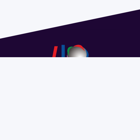
Dirección: Isidoro de María 1614 piso 6 | Tel.: 2924 1925
interno 1612 | pedeciba@pedeciba.edu.uy
Razón Social: PROGRAMA DE DESARROLLO DE LAS
CIENCIAS BASICAS PEDECIBA
#SomosPEDECIBA
Programa de Desarrollo de las