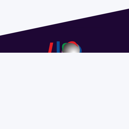
Dirección: Isidoro de María 1614 piso 6 | Tel.: 2924 1925
interno 1612 | pedeciba@pedeciba.edu.uy
Razón Social: PROGRAMA DE DESARROLLO DE LAS
CIENCIAS BASICAS PEDECIBA
#SomosPEDECIBA
Programa de Desarrollo de las