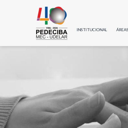
INSTITUCIONAL
ÁREA
Biolo
Física
Geoci
Infor
Mate
Quím