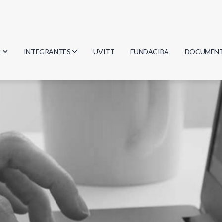
S
INTEGRANTES
UVITT
FUNDACIBA
DOCUMEN
gía
Investigadores
Actas
Estudiantes
Reglament
encias
Egresados
Document
mática
mática
ica