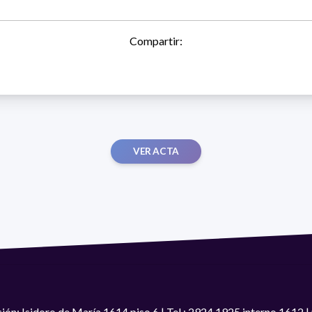
Compartir:
VER ACTA
ión: Isidoro de María 1614 piso 6 | Tel.: 2924 1925 interno 1612