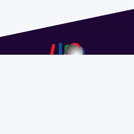
Dirección: Isidoro de María 1614 piso 6 | Tel.: 2924 1925
interno 1612 | pedeciba@pedeciba.edu.uy
Razón Social: PROGRAMA DE DESARROLLO DE LAS
CIENCIAS BASICAS PEDECIBA
#SomosPEDECIBA
Programa de Desarrollo de las