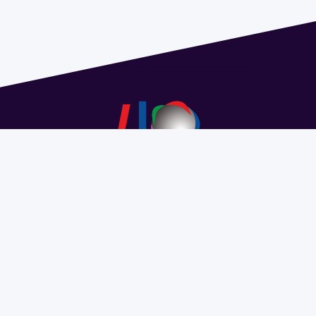
Dirección: Isidoro de María 1614 piso 6 | Tel.: 2924 1925
interno 1612 | pedeciba@pedeciba.edu.uy
Razón Social: PROGRAMA DE DESARROLLO DE LAS
CIENCIAS BASICAS PEDECIBA
#SomosPEDECIBA
Programa de Desarrollo de las