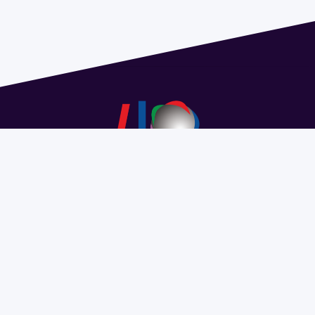
Dirección: Isidoro de María 1614 piso 6 | Tel.: 2924 1925
interno 1612 | pedeciba@pedeciba.edu.uy
Razón Social: PROGRAMA DE DESARROLLO DE LAS
CIENCIAS BASICAS PEDECIBA
#SomosPEDECIBA
Programa de Desarrollo de las