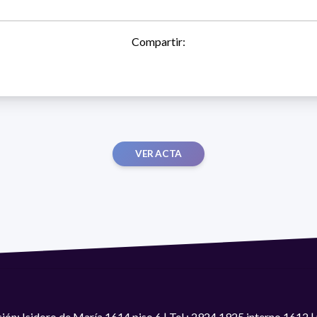
Compartir:
VER ACTA
ión: Isidoro de María 1614 piso 6 | Tel.: 2924 1925 interno 1612