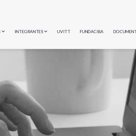
S
INTEGRANTES
UVITT
FUNDACIBA
DOCUMEN
gía
Investigadores
Actas
Estudiantes
Reglament
encias
Egresados
Document
mática
mática
ica