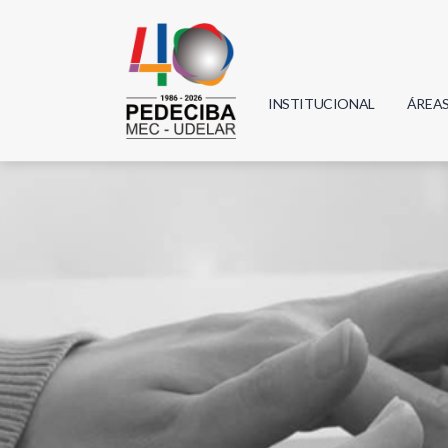
INSTITUCIONAL
ÁREA
Biolo
Física
Geoci
Infor
Mate
Quím